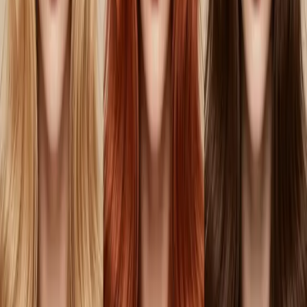
wirklich zu dir passt, weißt du erst, wenn du sie an deinem eigenen
Gesicht siehst. Lade ein paar Bilder hoch und die KI von Palette
Hunt erstellt realistische Fotos von dir in über 36 Nuancen, von
Eisblond über Kupfer bis Blauschwarz. Gleiches Gesicht, gleiches
Licht, anderes Haar.
Ein Gesicht, dasselbe Licht, drei völlig verschiedene Antworten —
diese Entscheidung triffst du jetzt vom Sofa aus statt auf dem
Friseurstuhl.
Nuancen an meinem Foto testen
Haarfarben-Fragen, beantwortet
Welche Haarfarbe passt zu mir am besten?
Welche Haarfarbe passt zu mir? Gibt es einen Test?
Gibt es eine KI, die zeigt, welche Haarfarbe zu mir passt?
Welche Haarfarbe passt zu mir, wenn ich ein Bild hochladen
will?
Wie genau ist dieser Haarfarben-Test?
Soll ich heller oder dunkler werden als meine Naturhaarfarbe?