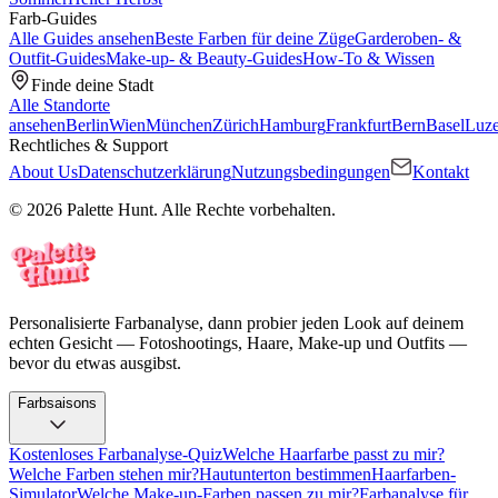
Farb-Guides
Alle Guides ansehen
Beste Farben für deine Züge
Garderoben- &
Outfit-Guides
Make-up- & Beauty-Guides
How-To & Wissen
Finde deine Stadt
Alle Standorte
ansehen
Berlin
Wien
München
Zürich
Hamburg
Frankfurt
Bern
Basel
Luze
Rechtliches & Support
About Us
Datenschutzerklärung
Nutzungsbedingungen
Kontakt
© 2026 Palette Hunt. Alle Rechte vorbehalten.
Personalisierte Farbanalyse, dann probier jeden Look auf deinem
echten Gesicht — Fotoshootings, Haare, Make-up und Outfits —
bevor du etwas ausgibst.
Farbsaisons
Kostenloses Farbanalyse-Quiz
Welche Haarfarbe passt zu mir?
Welche Farben stehen mir?
Hautunterton bestimmen
Haarfarben-
Simulator
Welche Make-up-Farben passen zu mir?
Farbanalyse für