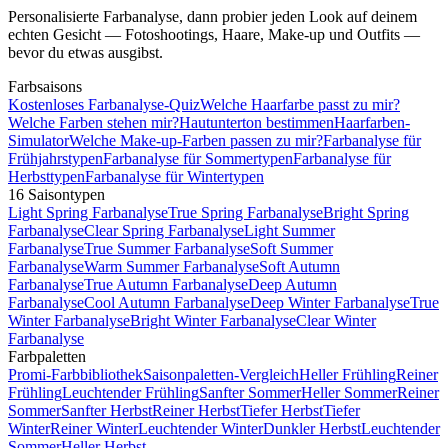
Personalisierte Farbanalyse, dann probier jeden Look auf deinem
echten Gesicht — Fotoshootings, Haare, Make-up und Outfits —
bevor du etwas ausgibst.
Farbsaisons
Kostenloses Farbanalyse-Quiz
Welche Haarfarbe passt zu mir?
Welche Farben stehen mir?
Hautunterton bestimmen
Haarfarben-
Simulator
Welche Make-up-Farben passen zu mir?
Farbanalyse für
Frühjahrstypen
Farbanalyse für Sommertypen
Farbanalyse für
Herbsttypen
Farbanalyse für Wintertypen
16 Saisontypen
Light Spring Farbanalyse
True Spring Farbanalyse
Bright Spring
Farbanalyse
Clear Spring Farbanalyse
Light Summer
Farbanalyse
True Summer Farbanalyse
Soft Summer
Farbanalyse
Warm Summer Farbanalyse
Soft Autumn
Farbanalyse
True Autumn Farbanalyse
Deep Autumn
Farbanalyse
Cool Autumn Farbanalyse
Deep Winter Farbanalyse
True
Winter Farbanalyse
Bright Winter Farbanalyse
Clear Winter
Farbanalyse
Farbpaletten
Promi-Farbbibliothek
Saisonpaletten-Vergleich
Heller Frühling
Reiner
Frühling
Leuchtender Frühling
Sanfter Sommer
Heller Sommer
Reiner
Sommer
Sanfter Herbst
Reiner Herbst
Tiefer Herbst
Tiefer
Winter
Reiner Winter
Leuchtender Winter
Dunkler Herbst
Leuchtender
Sommer
Heller Herbst