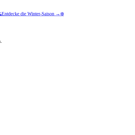

Entdecke die Winter-Saison →
❄️
.