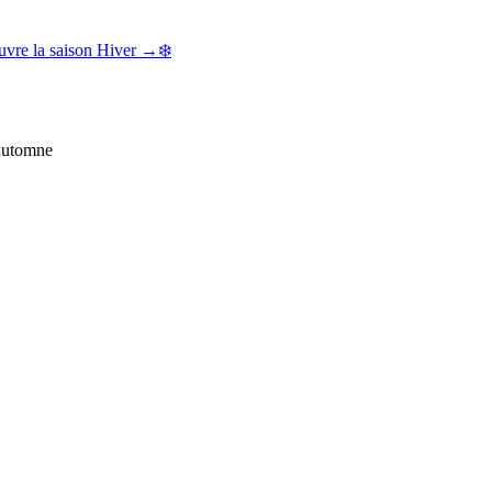
vre la saison Hiver →
❄️
 Automne