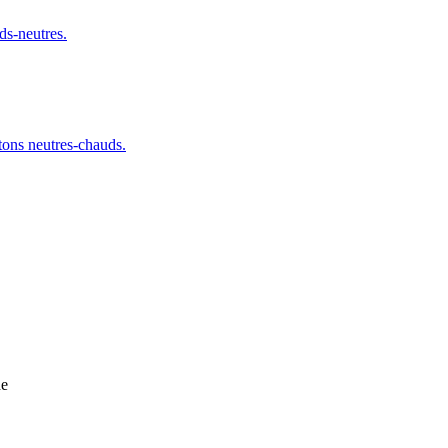
ds-neutres.
tons neutres-chauds.
de