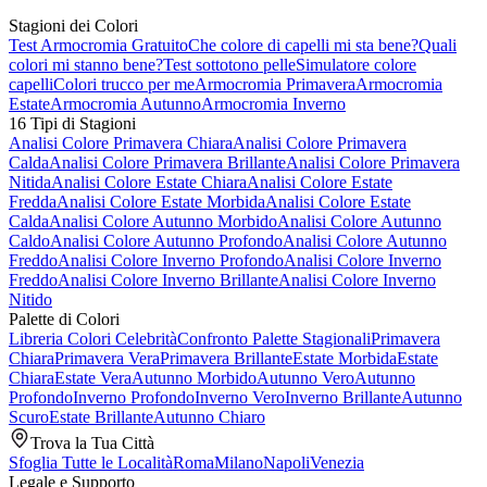
Stagioni dei Colori
Test Armocromia Gratuito
Che colore di capelli mi sta bene?
Quali
colori mi stanno bene?
Test sottotono pelle
Simulatore colore
capelli
Colori trucco per me
Armocromia Primavera
Armocromia
Estate
Armocromia Autunno
Armocromia Inverno
16 Tipi di Stagioni
Analisi Colore Primavera Chiara
Analisi Colore Primavera
Calda
Analisi Colore Primavera Brillante
Analisi Colore Primavera
Nitida
Analisi Colore Estate Chiara
Analisi Colore Estate
Fredda
Analisi Colore Estate Morbida
Analisi Colore Estate
Calda
Analisi Colore Autunno Morbido
Analisi Colore Autunno
Caldo
Analisi Colore Autunno Profondo
Analisi Colore Autunno
Freddo
Analisi Colore Inverno Profondo
Analisi Colore Inverno
Freddo
Analisi Colore Inverno Brillante
Analisi Colore Inverno
Nitido
Palette di Colori
Libreria Colori Celebrità
Confronto Palette Stagionali
Primavera
Chiara
Primavera Vera
Primavera Brillante
Estate Morbida
Estate
Chiara
Estate Vera
Autunno Morbido
Autunno Vero
Autunno
Profondo
Inverno Profondo
Inverno Vero
Inverno Brillante
Autunno
Scuro
Estate Brillante
Autunno Chiaro
Trova la Tua Città
Sfoglia Tutte le Località
Roma
Milano
Napoli
Venezia
Legale e Supporto