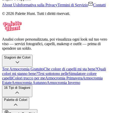
About Us
Informativa sulla Privacy
Termini di Servizio
Contatti
© 2026 Palette Hunt. Tutti i diritti riservati.
Analisi colore personalizzata, poi visualizza ogni look sul tuo vero
viso — servizi fotografici, capelli, makeup e outfit — prima di
spendere un soldo.
Stagioni dei Colori
Test Armocromia Gratuito
Che colore di capelli mi sta bene?
Quali
colori mi stanno bene?
Test sottotono pelle
Simulatore colore
capelli
Colori trucco per me
Armocromia Primavera
Armocromia
Estate
Armocromia Autunno
Armocromia Inverno
16 Tipi di Stagioni
Palette di Colori