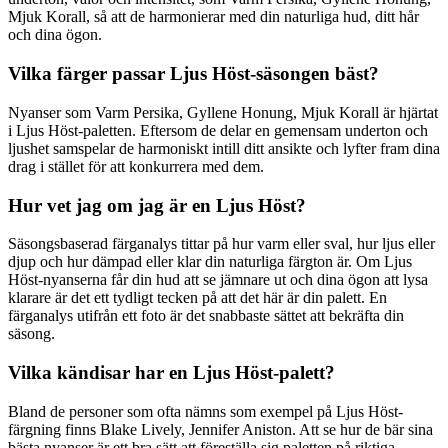
Mjuk Korall, så att de harmonierar med din naturliga hud, ditt hår
och dina ögon.
Vilka färger passar Ljus Höst-säsongen bäst?
Nyanser som Varm Persika, Gyllene Honung, Mjuk Korall är hjärtat
i Ljus Höst-paletten. Eftersom de delar en gemensam underton och
ljushet samspelar de harmoniskt intill ditt ansikte och lyfter fram dina
drag i stället för att konkurrera med dem.
Hur vet jag om jag är en Ljus Höst?
Säsongsbaserad färganalys tittar på hur varm eller sval, hur ljus eller
djup och hur dämpad eller klar din naturliga färgton är. Om Ljus
Höst-nyanserna får din hud att se jämnare ut och dina ögon att lysa
klarare är det ett tydligt tecken på att det här är din palett. En
färganalys utifrån ett foto är det snabbaste sättet att bekräfta din
säsong.
Vilka kändisar har en Ljus Höst-palett?
Bland de personer som ofta nämns som exempel på Ljus Höst-
färgning finns Blake Lively, Jennifer Aniston. Att se hur de bär sina
bästa nyanser är ett bra sätt att föreställa sig paletten på riktiga