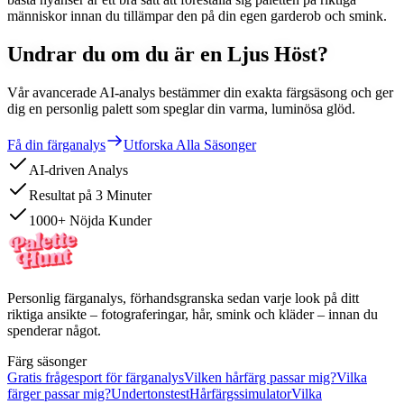
människor innan du tillämpar den på din egen garderob och smink.
Undrar du om du är en Ljus Höst?
Vår avancerade AI-analys bestämmer din exakta färgsäsong och ger
dig en personlig palett som speglar din varma, luminösa glöd.
Få din färganalys
Utforska Alla Säsonger
AI-driven Analys
Resultat på 3 Minuter
1000+ Nöjda Kunder
Personlig färganalys, förhandsgranska sedan varje look på ditt
riktiga ansikte – fotograferingar, hår, smink och kläder – innan du
spenderar något.
Färg säsonger
Gratis frågesport för färganalys
Vilken hårfärg passar mig?
Vilka
färger passar mig?
Undertonstest
Hårfärgssimulator
Vilka