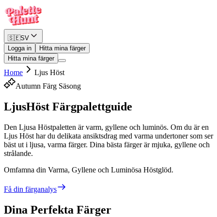
🇸🇪
SV
Logga in
Hitta mina färger
Hitta mina färger
Home
Ljus Höst
Autumn
Färg Säsong
Ljus
Höst Färgpalettguide
Den Ljusa Höstpaletten är varm, gyllene och luminös. Om du är en
Ljus Höst har du delikata ansiktsdrag med varma undertoner som ser
bäst ut i ljusa, varma färger. Dina bästa färger är mjuka, gyllene och
strålande.
Omfamna din Varma, Gyllene och Luminösa Höstglöd.
Få din färganalys
Dina Perfekta Färger