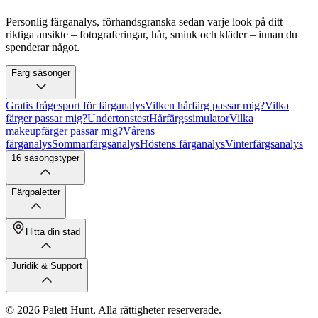
Personlig färganalys, förhandsgranska sedan varje look på ditt
riktiga ansikte – fotograferingar, hår, smink och kläder – innan du
spenderar något.
Färg säsonger
Gratis frågesport för färganalys
Vilken hårfärg passar mig?
Vilka
färger passar mig?
Undertonstest
Hårfärgssimulator
Vilka
makeupfärger passar mig?
Vårens
färganalys
Sommarfärgsanalys
Höstens färganalys
Vinterfärgsanalys
16 säsongstyper
Färgpaletter
Hitta din stad
Juridik & Support
© 2026 Palett Hunt. Alla rättigheter reserverade.