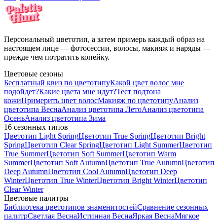
Персональный цветотип, а затем примерь каждый образ на
настоящем лице — фотосессии, волосы, макияж и наряды —
прежде чем потратить копейку.
Цветовые сезоны
Бесплатный квиз по цветотипу
Какой цвет волос мне
подойдет?
Какие цвета мне идут?
Тест подтона
кожи
Примерить цвет волос
Макияж по цветотипу
Анализ
цветотипа Весна
Анализ цветотипа Лето
Анализ цветотипа
Осень
Анализ цветотипа Зима
16 сезонных типов
Цветотип Light Spring
Цветотип True Spring
Цветотип Bright
Spring
Цветотип Clear Spring
Цветотип Light Summer
Цветотип
True Summer
Цветотип Soft Summer
Цветотип Warm
Summer
Цветотип Soft Autumn
Цветотип True Autumn
Цветотип
Deep Autumn
Цветотип Cool Autumn
Цветотип Deep
Winter
Цветотип True Winter
Цветотип Bright Winter
Цветотип
Clear Winter
Цветовые палитры
Библиотека цветотипов знаменитостей
Сравнение сезонных
палитр
Светлая Весна
Истинная Весна
Яркая Весна
Мягкое