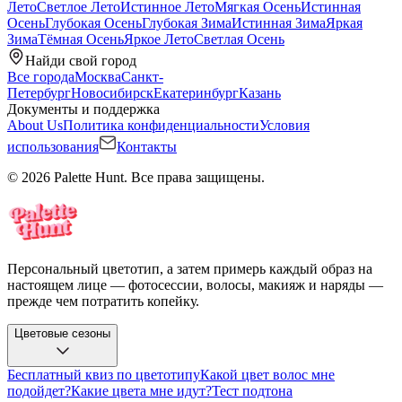
Лето
Светлое Лето
Истинное Лето
Мягкая Осень
Истинная
Осень
Глубокая Осень
Глубокая Зима
Истинная Зима
Яркая
Зима
Тёмная Осень
Яркое Лето
Светлая Осень
Найди свой город
Все города
Москва
Санкт-
Петербург
Новосибирск
Екатеринбург
Казань
Документы и поддержка
About Us
Политика конфиденциальности
Условия
использования
Контакты
© 2026 Palette Hunt. Все права защищены.
Персональный цветотип, а затем примерь каждый образ на
настоящем лице — фотосессии, волосы, макияж и наряды —
прежде чем потратить копейку.
Цветовые сезоны
Бесплатный квиз по цветотипу
Какой цвет волос мне
подойдет?
Какие цвета мне идут?
Тест подтона