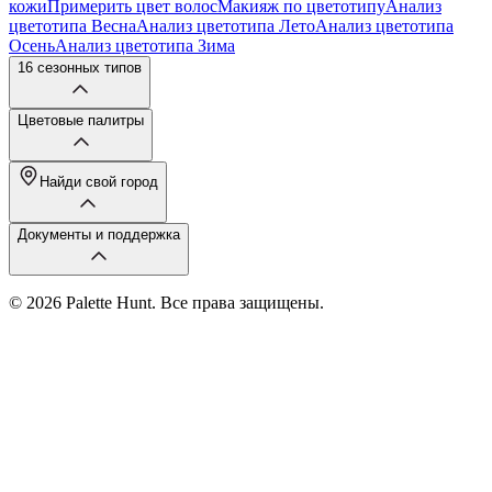
кожи
Примерить цвет волос
Макияж по цветотипу
Анализ
цветотипа Весна
Анализ цветотипа Лето
Анализ цветотипа
Осень
Анализ цветотипа Зима
16 сезонных типов
Цветовые палитры
Найди свой город
Документы и поддержка
© 2026 Palette Hunt. Все права защищены.